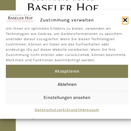
Zustimmung verwalten
Um Ihnen ein optimales Erlebnis zu bieten, verwenden wir
Technologien wie Cookies, um Geräteinformationen zu speichern
ANSCHRIFT
und/oder darauf zuzugreifen. Wenn Sie diesen Technologien
zustimmen, können wir Daten wie das Surfverhalten oder
eindeutige IDs auf dieser Website verarbeiten. Wenn Sie Ihre
Kleinhuis Hotel
Zustimmung nicht erteilen oder zurückzieheb, können bestimmte
Merkmale und Funktionen beeinträchtigt werden.
Baseler Hof
Akzeptieren
Esplanade 11
20354 Hamburg
Ablehnen
KONTAKT
Einstellungen ansehen
Tel. 040 - 35 90 60
Datenschutzerklärung
Impressum
info@baselerhof.de